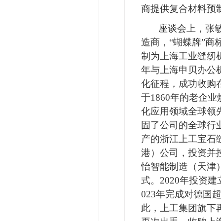
商提供复合材料预
座谈会上，张
造商，“蝴蝶牌
”
商
制为上海工业缝纫
年与上海申贝办公
化征程，成功收购
于
1860
年的老企业
化应用领域全球领
固了公司的全球行
产的浙江上工宝石
港）公司，投资并
怡智能制造（天津
式。
2020
年投资建
023
年完成对德国
此，上工集团旗下